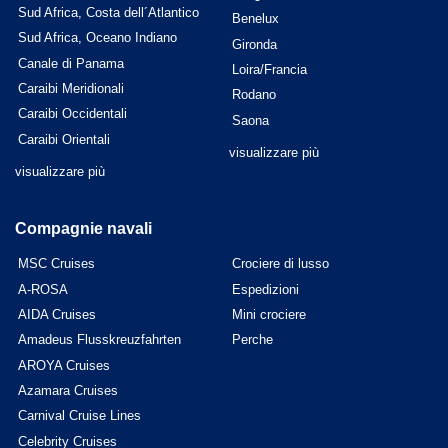
Sud Africa, Costa dell´Atlantico
Benelux
Sud Africa, Oceano Indiano
Gironda
Canale di Panama
Loira/Francia
Caraibi Meridionali
Rodano
Caraibi Occidentali
Saona
Caraibi Orientali
visualizzare più
visualizzare più
Compagnie navali
MSC Cruises
Crociere di lusso
A-ROSA
Espedizioni
AIDA Cruises
Mini crociere
Amadeus Flusskreuzfahrten
Perche
AROYA Cruises
Azamara Cruises
Carnival Cruise Lines
Celebrity Cruises