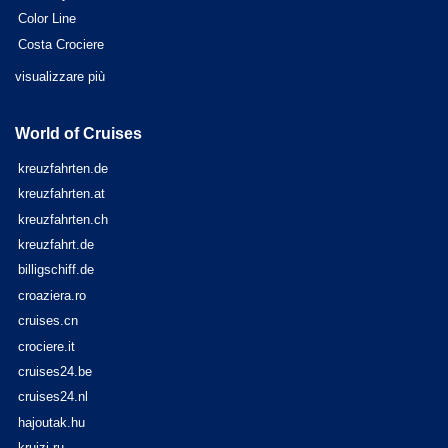
Color Line
Costa Crociere
visualizzare più
World of Cruises
kreuzfahrten.de
kreuzfahrten.at
kreuzfahrten.ch
kreuzfahrt.de
billigschiff.de
croaziera.ro
cruises.cn
crociere.it
cruises24.be
cruises24.nl
hajoutak.hu
kruizi.ru