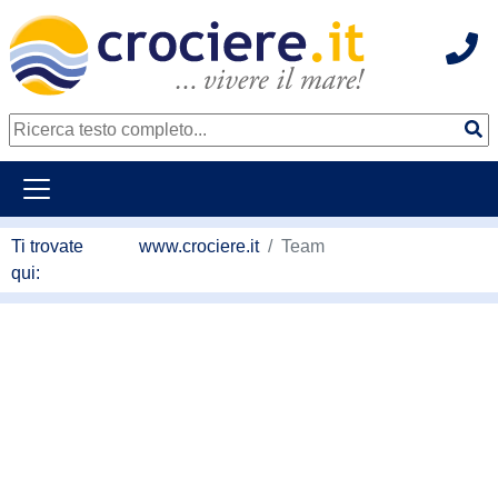
Hot
continua al contenuto principale
Ti trovate
www.crociere.it
Team
qui: