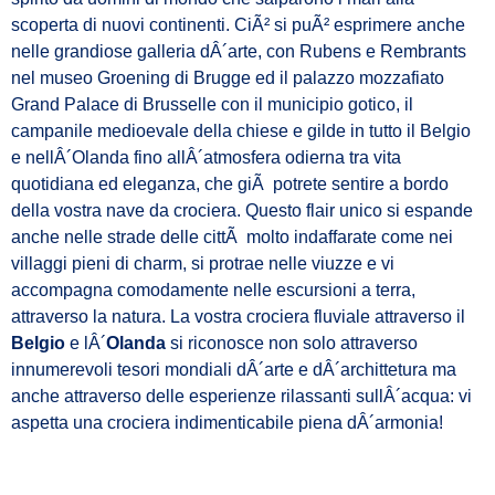
scoperta di nuovi continenti. CiÃ² si puÃ² esprimere anche
nelle grandiose galleria dÂ´arte, con Rubens e Rembrants
nel museo Groening di Brugge ed il palazzo mozzafiato
Grand Palace di Brusselle con il municipio gotico, il
campanile medioevale della chiese e gilde in tutto il Belgio
e nellÂ´Olanda fino allÂ´atmosfera odierna tra vita
quotidiana ed eleganza, che giÃ potrete sentire a bordo
della vostra nave da crociera. Questo flair unico si espande
anche nelle strade delle cittÃ molto indaffarate come nei
villaggi pieni di charm, si protrae nelle viuzze e vi
accompagna comodamente nelle escursioni a terra,
attraverso la natura. La vostra crociera fluviale attraverso il
Belgio
e lÂ´
Olanda
si riconosce non solo attraverso
innumerevoli tesori mondiali dÂ´arte e dÂ´archittetura ma
anche attraverso delle esperienze rilassanti sullÂ´acqua: vi
aspetta una crociera indimenticabile piena dÂ´armonia!