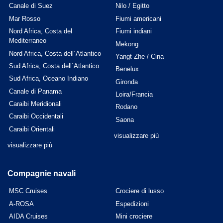
Canale di Suez
Nilo / Egitto
Mar Rosso
Fiumi americani
Nord Africa, Costa del
Fiumi indiani
Mediterraneo
Mekong
Nord Africa, Costa dell´Atlantico
Yangt Zhe / Cina
Sud Africa, Costa dell´Atlantico
Benelux
Sud Africa, Oceano Indiano
Gironda
Canale di Panama
Loira/Francia
Caraibi Meridionali
Rodano
Caraibi Occidentali
Saona
Caraibi Orientali
visualizzare più
visualizzare più
Compagnie navali
MSC Cruises
Crociere di lusso
A-ROSA
Espedizioni
AIDA Cruises
Mini crociere