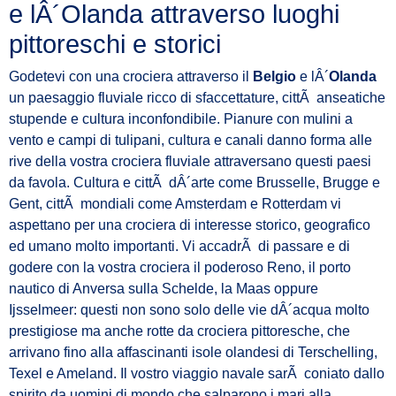
e lÂ´Olanda attraverso luoghi
pittoreschi e storici
Godetevi con una crociera attraverso il
Belgio
e lÂ´
Olanda
un paesaggio fluviale ricco di sfaccettature, cittÃ anseatiche
stupende e cultura inconfondibile. Pianure con mulini a
vento e campi di tulipani, cultura e canali danno forma alle
rive della vostra crociera fluviale attraversano questi paesi
da favola. Cultura e cittÃ dÂ´arte come Brusselle, Brugge e
Gent, cittÃ mondiali come Amsterdam e Rotterdam vi
aspettano per una crociera di interesse storico, geografico
ed umano molto importanti. Vi accadrÃ di passare e di
godere con la vostra crociera il poderoso Reno, il porto
nautico di Anversa sulla Schelde, la Maas oppure
Ijsselmeer: questi non sono solo delle vie dÂ´acqua molto
prestigiose ma anche rotte da crociera pittoresche, che
arrivano fino alla affascinanti isole olandesi di Terschelling,
Texel e Ameland. Il vostro viaggio navale sarÃ coniato dallo
spirito da uomini di mondo che salparono i mari alla