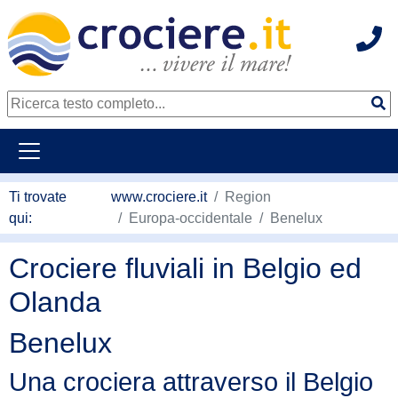
Hot
continua al contenuto principale
Ti trovate
www.crociere.it
Region
qui:
Europa-occidentale
Benelux
Crociere fluviali in Belgio ed
Olanda
Benelux
Una crociera attraverso il Belgio