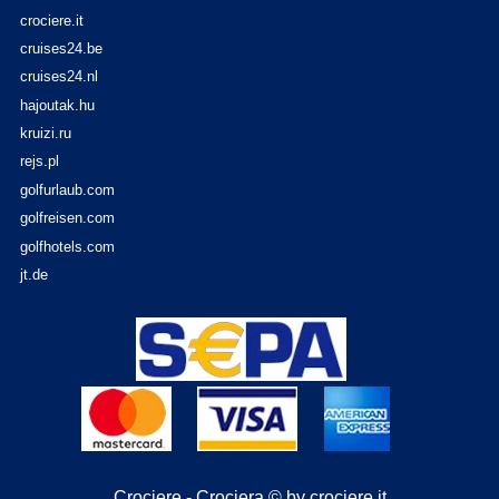
crociere.it
cruises24.be
cruises24.nl
hajoutak.hu
kruizi.ru
rejs.pl
golfurlaub.com
golfreisen.com
golfhotels.com
jt.de
Crociere - Crociera © by crociere.it