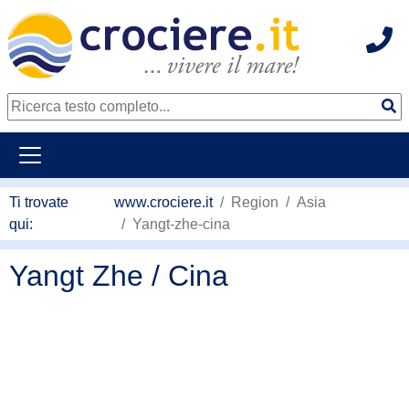
Hot
continua al contenuto principale
Ti trovate
www.crociere.it
Region
Asia
qui:
Yangt-zhe-cina
Yangt Zhe / Cina