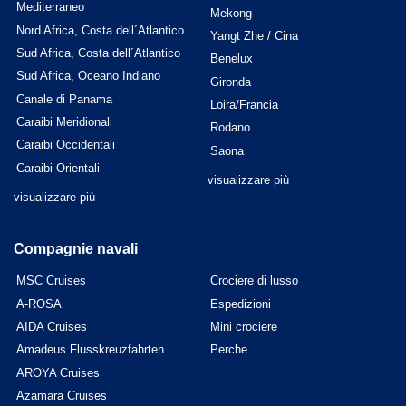
Mediterraneo
Mekong
Nord Africa, Costa dell´Atlantico
Yangt Zhe / Cina
Sud Africa, Costa dell´Atlantico
Benelux
Sud Africa, Oceano Indiano
Gironda
Canale di Panama
Loira/Francia
Caraibi Meridionali
Rodano
Caraibi Occidentali
Saona
Caraibi Orientali
visualizzare più
visualizzare più
Compagnie navali
MSC Cruises
Crociere di lusso
A-ROSA
Espedizioni
AIDA Cruises
Mini crociere
Amadeus Flusskreuzfahrten
Perche
AROYA Cruises
Azamara Cruises