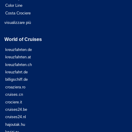
Color Line
Costa Crociere
visualizzare più
World of Cruises
kreuzfahrten.de
kreuzfahrten.at
kreuzfahrten.ch
kreuzfahrt.de
billigschiff.de
croaziera.ro
cruises.cn
crociere.it
cruises24.be
cruises24.nl
hajoutak.hu
kruizi.ru