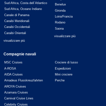
Sud Africa, Costa dell´Atlantico
Benelux
Sud Africa, Oceano Indiano
Gironda
Canale di Panama
Loira/Francia
Caraibi Meridionali
Rodano
Caraibi Occidentali
Saona
Caraibi Orientali
visualizzare più
visualizzare più
Compagnie navali
MSC Cruises
Crociere di lusso
A-ROSA
Espedizioni
AIDA Cruises
Mini crociere
Amadeus Flusskreuzfahrten
Perche
AROYA Cruises
Azamara Cruises
Carnival Cruise Lines
Celebrity Cruises