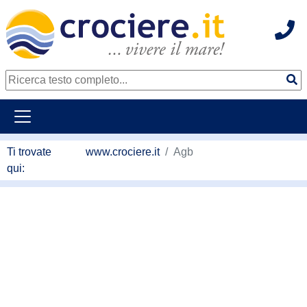
Hot
continua al contenuto principale
Ti trovate
www.crociere.it
Agb
qui: