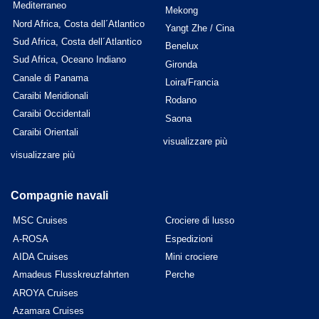
Mediterraneo
Mekong
Nord Africa, Costa dell´Atlantico
Yangt Zhe / Cina
Sud Africa, Costa dell´Atlantico
Benelux
Sud Africa, Oceano Indiano
Gironda
Canale di Panama
Loira/Francia
Caraibi Meridionali
Rodano
Caraibi Occidentali
Saona
Caraibi Orientali
visualizzare più
visualizzare più
Compagnie navali
MSC Cruises
Crociere di lusso
A-ROSA
Espedizioni
AIDA Cruises
Mini crociere
Amadeus Flusskreuzfahrten
Perche
AROYA Cruises
Azamara Cruises