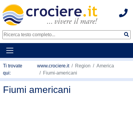
Hot
continua al contenuto principale
Ti trovate
www.crociere.it
Region
America
qui:
Fiumi-americani
Fiumi americani