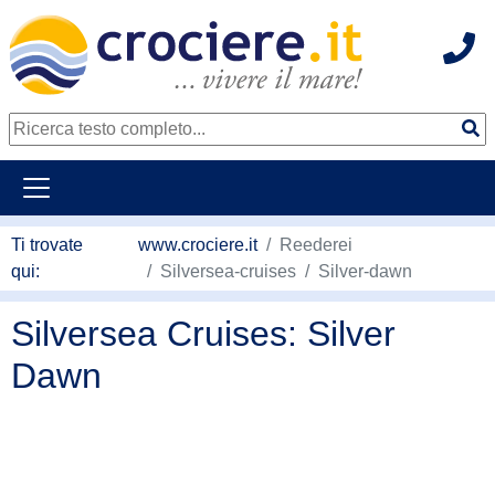
Hot
continua al contenuto principale
Ti trovate
www.crociere.it
Reederei
qui:
Silversea-cruises
Silver-dawn
Silversea Cruises: Silver
Dawn