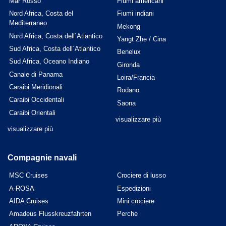
Mar Rosso
Fiumi americani
Nord Africa, Costa del
Fiumi indiani
Mediterraneo
Mekong
Nord Africa, Costa dell´Atlantico
Yangt Zhe / Cina
Sud Africa, Costa dell´Atlantico
Benelux
Sud Africa, Oceano Indiano
Gironda
Canale di Panama
Loira/Francia
Caraibi Meridionali
Rodano
Caraibi Occidentali
Saona
Caraibi Orientali
visualizzare più
visualizzare più
Compagnie navali
MSC Cruises
Crociere di lusso
A-ROSA
Espedizioni
AIDA Cruises
Mini crociere
Amadeus Flusskreuzfahrten
Perche