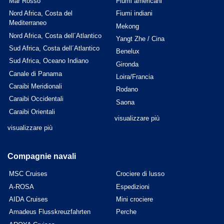
Mar Rosso
Fiumi americani
Nord Africa, Costa del
Fiumi indiani
Mediterraneo
Mekong
Nord Africa, Costa dell´Atlantico
Yangt Zhe / Cina
Sud Africa, Costa dell´Atlantico
Benelux
Sud Africa, Oceano Indiano
Gironda
Canale di Panama
Loira/Francia
Caraibi Meridionali
Rodano
Caraibi Occidentali
Saona
Caraibi Orientali
visualizzare più
visualizzare più
Compagnie navali
MSC Cruises
Crociere di lusso
A-ROSA
Espedizioni
AIDA Cruises
Mini crociere
Amadeus Flusskreuzfahrten
Perche