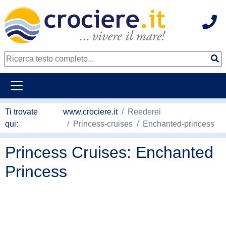
Hot
continua al contenuto principale
Ti trovate
www.crociere.it
Reederei
qui:
Princess-cruises
Enchanted-princess
Princess Cruises: Enchanted
Princess