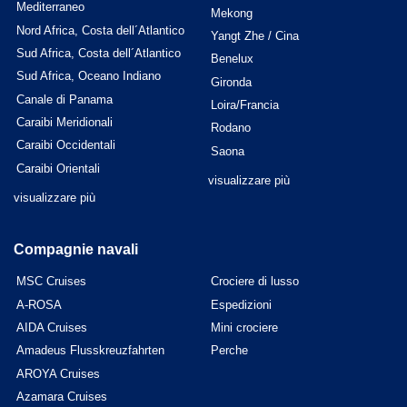
Mediterraneo
Mekong
Nord Africa, Costa dell´Atlantico
Yangt Zhe / Cina
Sud Africa, Costa dell´Atlantico
Benelux
Sud Africa, Oceano Indiano
Gironda
Canale di Panama
Loira/Francia
Caraibi Meridionali
Rodano
Caraibi Occidentali
Saona
Caraibi Orientali
visualizzare più
visualizzare più
Compagnie navali
MSC Cruises
Crociere di lusso
A-ROSA
Espedizioni
AIDA Cruises
Mini crociere
Amadeus Flusskreuzfahrten
Perche
AROYA Cruises
Azamara Cruises