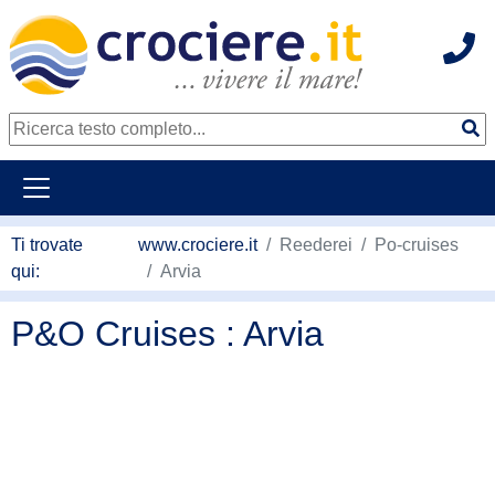
Hot
continua al contenuto principale
Ti trovate
www.crociere.it
Reederei
Po-cruises
qui:
Arvia
P&O Cruises : Arvia