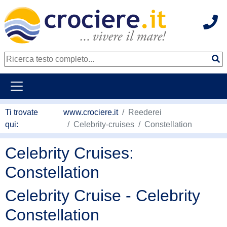
Hot
continua al contenuto principale
Ti trovate
www.crociere.it
Reederei
qui:
Celebrity-cruises
Constellation
Celebrity Cruises:
Constellation
Celebrity Cruise - Celebrity
Constellation