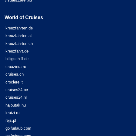
visualizzare più
World of Cruises
kreuzfahrten.de
kreuzfahrten.at
kreuzfahrten.ch
kreuzfahrt.de
billigschiff.de
croaziera.ro
cruises.cn
crociere.it
cruises24.be
cruises24.nl
hajoutak.hu
kruizi.ru
rejs.pl
golfurlaub.com
golfreisen.com