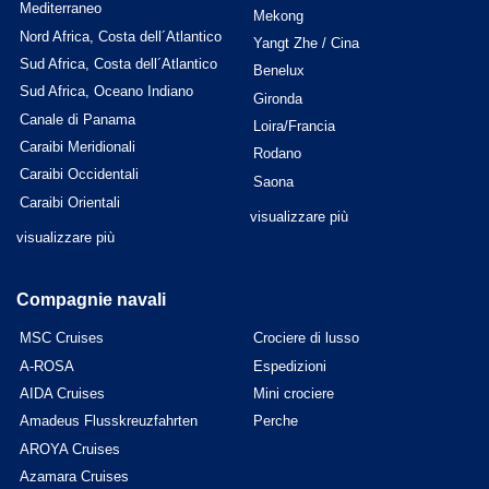
Mediterraneo
Mekong
Nord Africa, Costa dell´Atlantico
Yangt Zhe / Cina
Sud Africa, Costa dell´Atlantico
Benelux
Sud Africa, Oceano Indiano
Gironda
Canale di Panama
Loira/Francia
Caraibi Meridionali
Rodano
Caraibi Occidentali
Saona
Caraibi Orientali
visualizzare più
visualizzare più
Compagnie navali
MSC Cruises
Crociere di lusso
A-ROSA
Espedizioni
AIDA Cruises
Mini crociere
Amadeus Flusskreuzfahrten
Perche
AROYA Cruises
Azamara Cruises