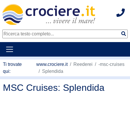
Hot
continua al contenuto principale
Ti trovate
www.crociere.it
Reederei
-msc-cruises
qui:
Splendida
MSC Cruises: Splendida