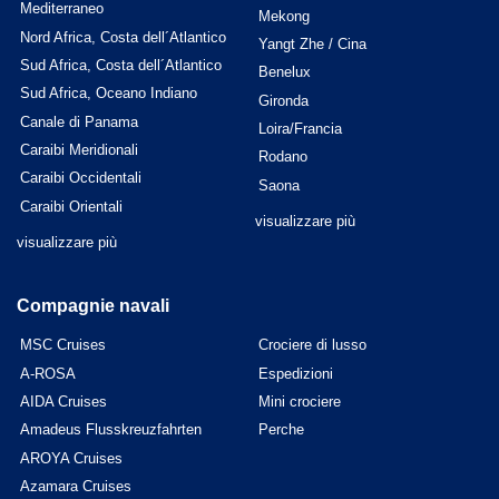
Mediterraneo
Mekong
Nord Africa, Costa dell´Atlantico
Yangt Zhe / Cina
Sud Africa, Costa dell´Atlantico
Benelux
Sud Africa, Oceano Indiano
Gironda
Canale di Panama
Loira/Francia
Caraibi Meridionali
Rodano
Caraibi Occidentali
Saona
Caraibi Orientali
visualizzare più
visualizzare più
Compagnie navali
MSC Cruises
Crociere di lusso
A-ROSA
Espedizioni
AIDA Cruises
Mini crociere
Amadeus Flusskreuzfahrten
Perche
AROYA Cruises
Azamara Cruises