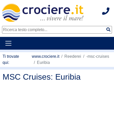
Hot
continua al contenuto principale
Ti trovate
www.crociere.it
Reederei
-msc-cruises
qui:
Euribia
MSC Cruises: Euribia