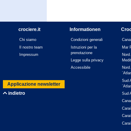
crociere.it
Informationen
Croc
Chi siamo
Condizioni generali
Cana
Il nostro team
Istruzioni per la
Mar 
prenotazione
Impressum
Nord 
Legge sulla privacy
Medi
Accessibile
Nord 
´Atla
Sud A
Applicazione newsletter
´Atla
indietro
Sud A
Cana
Carai
Carai
Carai