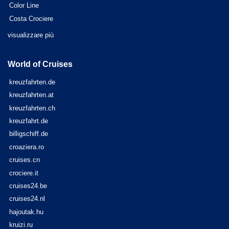
Color Line
Costa Crociere
visualizzare più
World of Cruises
kreuzfahrten.de
kreuzfahrten.at
kreuzfahrten.ch
kreuzfahrt.de
billigschiff.de
croaziera.ro
cruises.cn
crociere.it
cruises24.be
cruises24.nl
hajoutak.hu
kruizi.ru