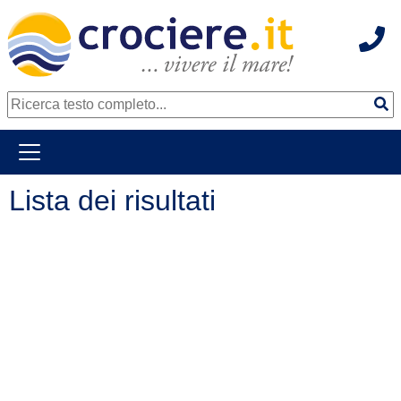
Hot
continua al contenuto principale
Lista dei risultati