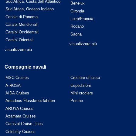
Sud Africa, Costa dell´Atlantico
Benelux
Sud Africa, Oceano Indiano
Gironda
Canale di Panama
Loira/Francia
Caraibi Meridionali
Rodano
Caraibi Occidentali
Saona
Caraibi Orientali
visualizzare più
visualizzare più
Compagnie navali
MSC Cruises
Crociere di lusso
A-ROSA
Espedizioni
AIDA Cruises
Mini crociere
Amadeus Flusskreuzfahrten
Perche
AROYA Cruises
Azamara Cruises
Carnival Cruise Lines
Celebrity Cruises